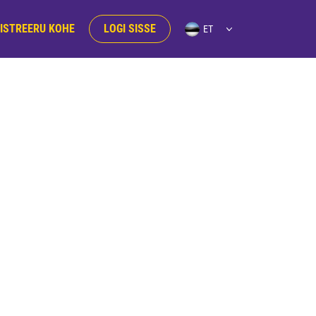
ISTREERU KOHE
LOGI SISSE