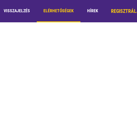
REGISZTRÁ
VISSZAJELZÉS
ELÉRHETŐSÉGEK
HÍREK