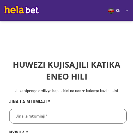
HUWEZI KUJISAJILI KATIKA
ENEO HILI
Jaza vipengele vilivyo hapa chini na uanze kufanya kazi na sisi
JINA LA MTUMIAJI
*
NYWILA
*