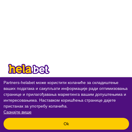
Partners-helabet може користити колачиће за складиштење
КОНТАКТИ
ваших података и сакупљати информације ради оптимизовања
странице и прилагођавања маркетинга вашим допуштењима и
СМЕРНИЦЕ ЗА ПРИВАТНОСТ
интересовањима. Наставком коришћења странице дајете
СМЕРНИЦЕ ЗА КОЛАЧИЋE
пристанак за употребу колачића.
Сазнајте више
Copyright © 2020-
2026
«
Partners-helabet
» All rights reserved.
Ok