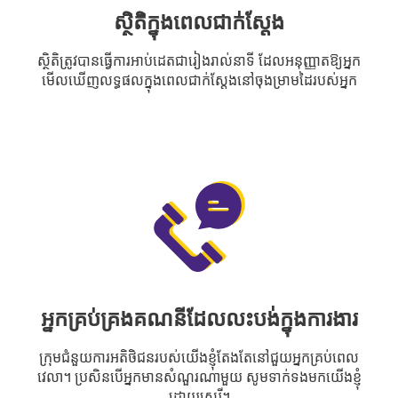
ស្ថិតិក្នុងពេលជាក់ស្តែង
ស្ថិតិត្រូវបានធ្វើការអាប់ដេតជារៀងរាល់នាទី ដែលអនុញ្ញាតឱ្យអ្នក
មើលឃើញលទ្ធផលក្នុងពេលជាក់ស្តែងនៅចុងម្រាមដៃរបស់អ្នក
អ្នកគ្រប់គ្រងគណនីដែលលះបង់ក្នុងការងារ
ក្រុមជំនួយការអតិថិជនរបស់យើងខ្ញុំតែងតែនៅជួយអ្នកគ្រប់ពេល
វេលា។ ប្រសិនបើអ្នកមានសំណួរណាមួយ សូមទាក់ទងមកយើងខ្ញុំ
ដោយសេរី។