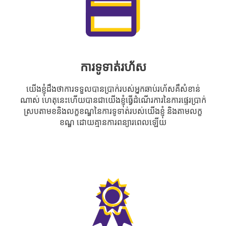
ការទូទាត់រហ័ស
យើងខ្ញុំដឹងថាការទទួលបានប្រាក់របស់អ្នកឆាប់រហ័សគឺសំខាន់
ណាស់ ហេតុនេះហើយបានជាយើងខ្ញុំធ្វើដំណើរការនៃការផ្ទេរប្រាក់
ស្របតាមខនិងលក្ខខណ្ឌនៃការទូទាត់របស់យើងខ្ញុំ និងតាមលក្ខ
ខណ្ឌ ដោយគ្មានការពន្យារពេលឡើយ