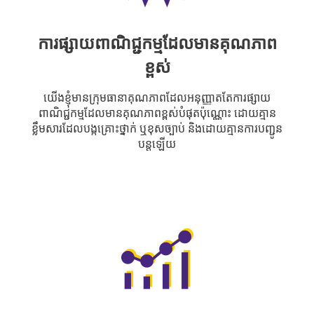
ការផ្សាយពាណិជ្ជកម្មដែលមានគុណភាព
ខ្ពស់
យើងខ្ញុំ​មាន​ក្រុម​ធានា​គុណភាព​ដែល​អនុញ្ញាត​តែ​ការ​ផ្សាយ​
ពាណិជ្ជកម្ម​ដែល​មាន​គុណភាព​ខ្ពស់​បំផុតប៉ុណ្ណោះ​ ដោយ​គ្មាន​
ខ្លឹមសារ​ដែល​បង្ក​គ្រោះថ្នាក់ ឬ​ខុស​ច្បាប់ និង​ដោយ​គ្មាន​ការ​បញ្ជូន​
បន្តឡើយ