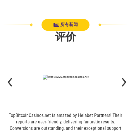
所有新闻
评价
TopBitcoinCasinos.net is amazed by Helabet Partners! Their
reports are user-friendly, delivering fantastic results.
Conversions are outstanding, and their exceptional support