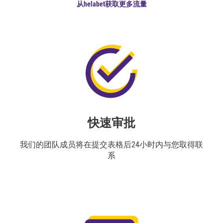
从helabet获取更多流量
快速审批
我们的团队成员将在提交表格后24小时内与您取得联
系