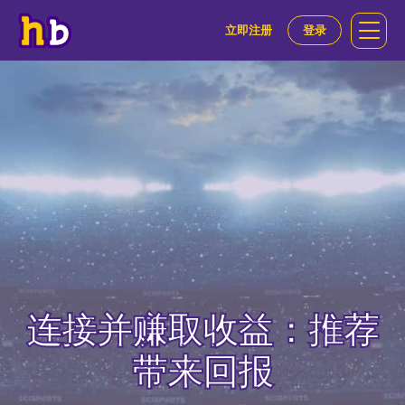
立即注册
登录
连接并赚取收益：推荐
带来回报