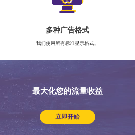
多种广告格式
我们使用所有标准显示格式。
最大化您的流量收益
立即开始