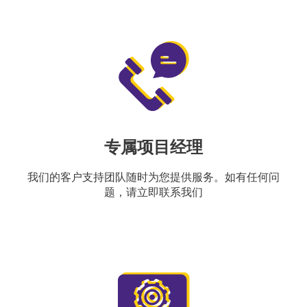
专属项目经理
我们的客户支持团队随时为您提供服务。如有任何问
题，请立即联系我们