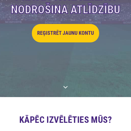
NODROŠINA ATLĪDZĪBU
REĢISTRĒT JAUNU KONTU
KĀPĒC IZVĒLĒTIES MŪS?