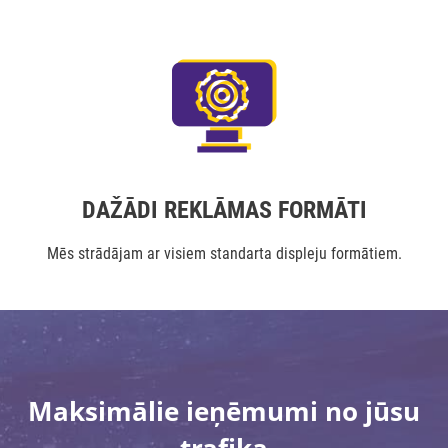
DAŽĀDI REKLĀMAS FORMĀTI
Mēs strādājam ar visiem standarta displeju formātiem.
Maksimālie ieņēmumi no jūsu
trafika