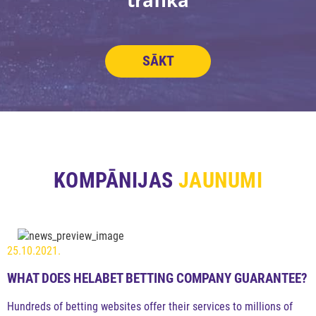
SĀKT
KOMPĀNIJAS
JAUNUMI
25.10.2021.
WHAT DOES HELABET BETTING COMPANY GUARANTEE?
Hundreds of betting websites offer their services to millions of