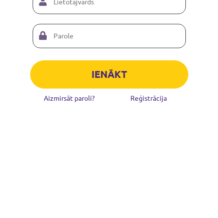
IENĀKT
Aizmirsāt paroli?
Reģistrācija