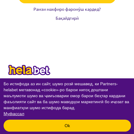
Рамзи махфиро фаромӯш кардед?
Бақайдгирӣ
Бо истифода аз ин сайт, шумо розӣ мешавед, ки Partners-
ТАМОС
helabet метавонад «cookie»-ро барои нигоҳ доштани
маълумоти шумо ва ҷамъоварии омор барои беҳтар кардани
СИЁСАТИ МАХФИЯТ
фаъолияти сайт ва ба шумо маводҳои маркетингӣ бо иҷозат ва
СИЁСАТИ COOKIE
манфиатҳои шумо истифода барад.
Муфассал
Copyright © 2020-
2026
«
Partners-helabet
» All rights reserved.
Ok