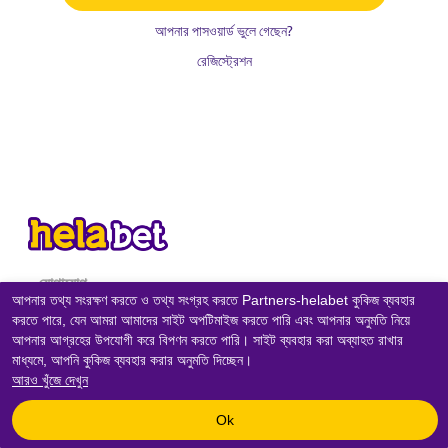
আপনার পাসওয়ার্ড ভুলে গেছেন?
রেজিস্ট্রেশন
যোগাযোগ
আপনার তথ্য সংরক্ষণ করতে ও তথ্য সংগ্রহ করতে Partners-helabet কুকিজ ব্যবহার
করতে পারে, যেন আমরা আমাদের সাইট অপটিমাইজ করতে পারি এবং আপনার অনুমতি নিয়ে
গোপনীয়তা নীতি
আপনার আগ্রহের উপযোগী করে বিপণন করতে পারি। সাইট ব্যবহার করা অব্যাহত রাখার
কুকি নীতিমালা
মাধ্যমে, আপনি কুকিজ ব্যবহার করার অনুমতি দিচ্ছেন।
আরও খুঁজে দেখুন
Copyright © 2020-
2026
«
Partners-helabet
» All rights reserved.
Ok