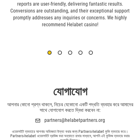
reports are user-friendly, delivering fantastic results.
Conversions are outstanding, and their exceptional support
promptly addresses any inquiries or concerns. We highly
recommend Helabet casino!
যোগাযোগ
আপনার কোনো প্রশ্ন থাকলে, নিচের যেকোনো একটি পদ্ধতি ব্যবহার করে আমাদের
সাথে যোগাযোগ করতে দ্বিধা করবেন না:
partners@helabetpartners.org
ওয়েবসাইট ব্যবহারে আপনার অভিজ্ঞতা উন্নত করার জন্য Partners-helabet কুকি ব্যবহার করে।
Partners-helabet ওয়েবসাইট ব্রাউজ করা অব্যাহত রাখার মাধ্যমে, আপনি এই কুকিজ ব্যবহার করার