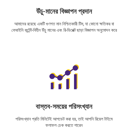
উঁচু-মানের বিজ্ঞাপন প্রদান
আমাদের রয়েছে একটি গুণগত মান নিশ্চিতকারী টিম, যা কোনো ক্ষতিকর বা
বেআইনি কন্টেন্ট-বিহীন উঁচু মানের এবং রি-ডিরেক্ট ছাড়া বিজ্ঞাপন অনুমোদন করে
বাস্তব-সময়ের পরিসংখ্যান
পরিসংখ্যান প্রতি মিনিটেই আপডেট করা হয়, তাই আপনি রিয়েল টাইমে
ফলাফল চেক করতে পারেন