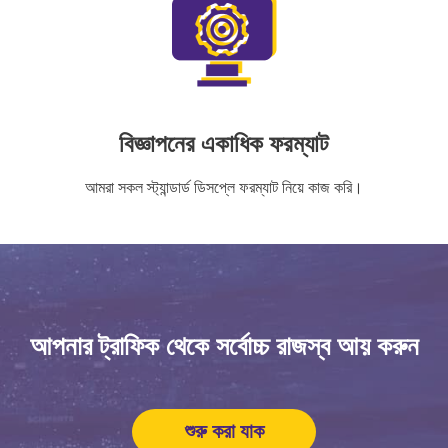
বিজ্ঞাপনের একাধিক ফরম্যাট
আমরা সকল স্ট্যান্ডার্ড ডিসপ্লে ফরম্যাট নিয়ে কাজ করি।
আপনার ট্রাফিক থেকে সর্বোচ্চ রাজস্ব আয় করুন
শুরু করা যাক