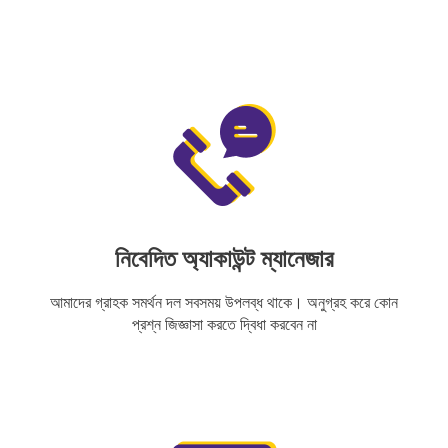
নিবেদিত অ্যাকাউন্ট ম্যানেজার
আমাদের গ্রাহক সমর্থন দল সবসময় উপলব্ধ থাকে। অনুগ্রহ করে কোন
প্রশ্ন জিজ্ঞাসা করতে দ্বিধা করবেন না