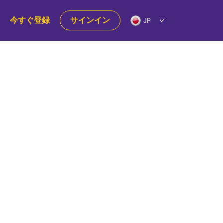
今すぐ登録
サインイン