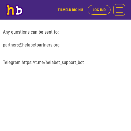
TILMELD DIG NU
LOG IND
Any questions can be sent to:
partners@helabetpartners.org
Telegram
https://t.me/helabet_support_bot